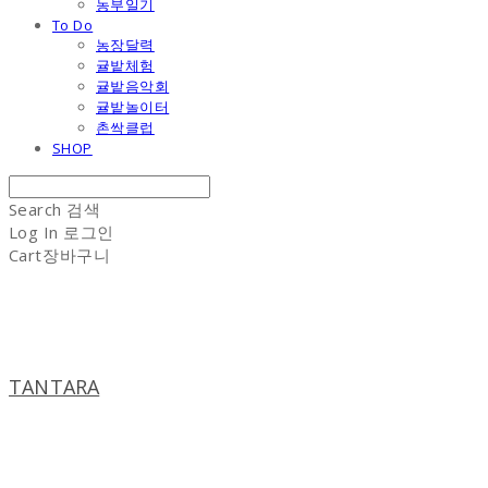
농부일기
To Do
농장달력
귤밭체험
귤밭음악회
귤밭놀이터
촌싹클럽
SHOP
Search
검색
Log In
로그인
Cart
장바구니
TANTARA