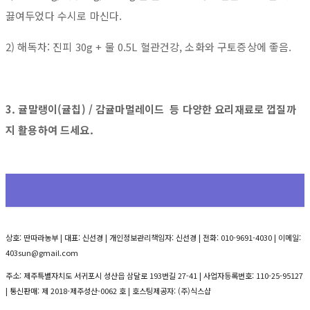
끓여두었다 수시로 마신다.
2) 해독차: 진피 30g + 물 0.5L 혈관건강, 소화와 구토증상에 좋음.
3. 귤말랭이(귤칩) / 감귤마멀레이드 등 다양한 요리재료로 껍질까
지 활용하여 드세요.
상호: 딴따라농부 | 대표: 신선경 | 개인정보관리책임자: 신선경 | 전화: 010-9691-4030 | 이메일:
403sun@gmail.com
주소: 제주특별자치도 서귀포시 성산읍 삼달로 193번길 27-41 | 사업자등록번호:
110-25-95127
| 통신판매:
제 2018-제주성산-0062 호
| 호스팅제공자: (주)식스샵