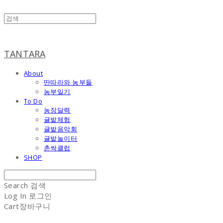
TANTARA
About
딴따라와 농부들
농부일기
To Do
농장달력
귤밭체험
귤밭음악회
귤밭놀이터
촌싹클럽
SHOP
Search
검색
Log In
로그인
Cart
장바구니