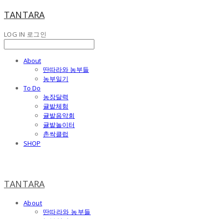
TANTARA
LOG IN
로그인
About
딴따라와 농부들
농부일기
To Do
농장달력
귤밭체험
귤밭음악회
귤밭놀이터
촌싹클럽
SHOP
TANTARA
About
딴따라와 농부들