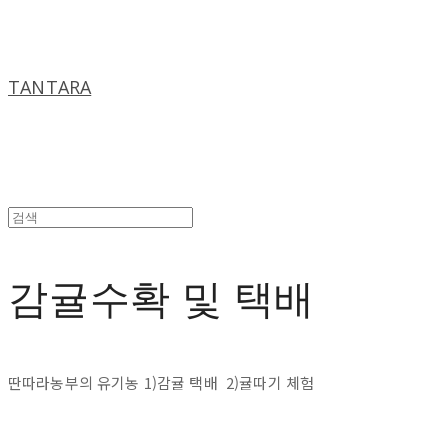
TANTARA
감귤수확 및 택배
딴따라농부의 유기농 1)감귤 택배 2)귤따기 체험