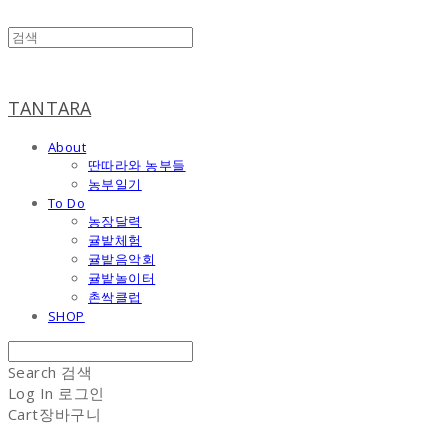
TANTARA
About
딴따라와 농부들
농부일기
To Do
농장달력
귤밭체험
귤밭음악회
귤밭놀이터
촌싹클럽
SHOP
Search
검색
Log In
로그인
Cart
장바구니