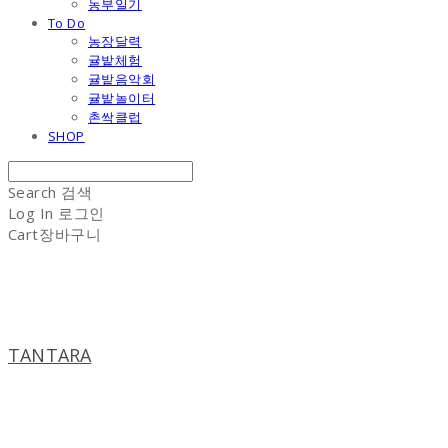
농부일기
To Do
농장달력
귤밭체험
귤밭음악회
귤밭놀이터
촌싹클럽
SHOP
Search
검색
Log In
로그인
Cart
장바구니
TANTARA