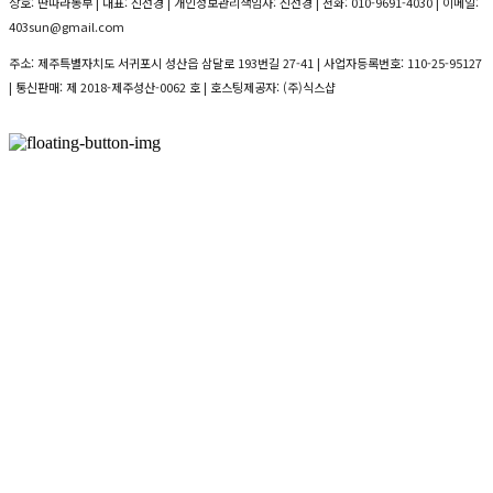
상호: 딴따라농부 | 대표: 신선경 | 개인정보관리책임자: 신선경 | 전화: 010-9691-4030 | 이메일:
403sun@gmail.com
주소: 제주특별자치도 서귀포시 성산읍 삼달로 193번길 27-41 | 사업자등록번호:
110-25-95127
| 통신판매:
제 2018-제주성산-0062 호
| 호스팅제공자: (주)식스샵