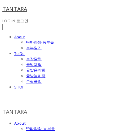
TANTARA
LOG IN
로그인
About
딴따라와 농부들
농부일기
To Do
농장달력
귤밭체험
귤밭음악회
귤밭놀이터
촌싹클럽
SHOP
TANTARA
About
딴따라와 농부들